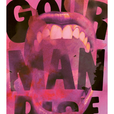
de
prix :
11,00 €
à
22,00 €