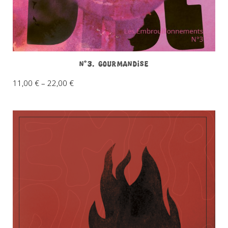
N°3. Gourmandise
11,00
€
–
22,00
€
Plage
de
prix :
11,00 €
à
17,80 €