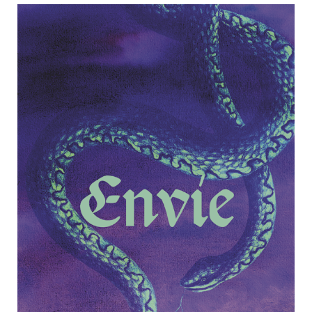
Plage
de
prix :
11,00 €
à
22,00 €