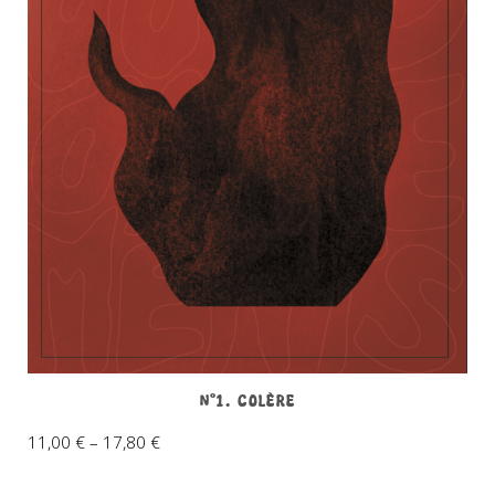
N°1. Colère
11,00
€
–
17,80
€